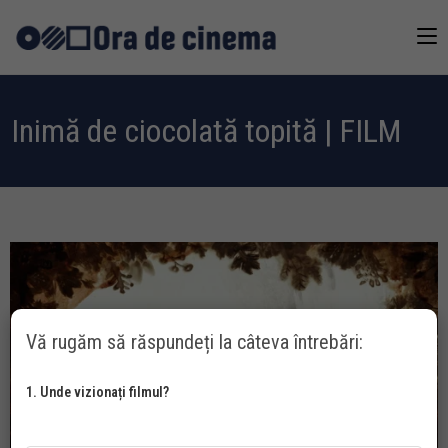
Inimă de ciocolată topită | FILM
Vă rugăm să răspundeți la câteva întrebări:
1. Unde vizionați filmul?