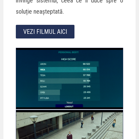
învinge sistemul, ceea ce îi duce spre o
soluție neașteptată.
VEZI FILMUL AICI