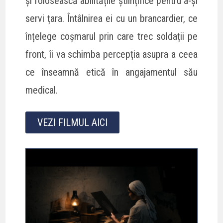
și folosească abilitățile științifice pentru a-și
servi țara. Întâlnirea ei cu un brancardier, ce
înțelege coșmarul prin care trec soldații pe
front, îi va schimba percepția asupra a ceea
ce înseamnă etică în angajamentul său
medical.
VEZI FILMUL AICI